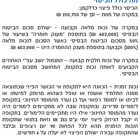
מה כולל הכיסוי
הכיסוי כולל פיצוי כדלקמן:
במקרה של מוות – סך של 150,750 ₪
במקרה של נכות מלאה וקבועה - ישולם סכום הביטוח
הבסיסי (402,000 ₪) בתוספת "מענק חומרה" בשיעור של
50% מסכום הביטוח הבסיסי כאשר הסכום לנכות מלאה
(100%) וקבועה בתוספת מענק ההחמרה הינו – 603,000 ₪.
במקרה של נכות חלקית קבועה – התגמול יושב עפ"י האחוזים
הקבועים לאותה נכות בתקנות, המחושב מסכום הביטוח
הבסיסי.
נכות זמנית – הכוונה היא לתקופת אי הכושר הפיזי שכתוצאה
ממנה התלמיד אושפז או טופל כשהוא מרותק למיטתו או
לביתו או למוסד רפואי ועל כן נעדר מהמוסד החינוכי בתקופת
לימודים סדירים, ובתקופה שבה לא מתקיימים לימודים היה
נעדר מהמוסד החינוכי אילו היו מתקיימים הלימודים. בתקופה
זו יקבל הניזוק פיצוי יומי ע"ס 213 ₪ וזאת בתנאי שתקופת
הנכות הזמנית תהא לכל הפחות 90 יום רצופים ובלבד
שהתקופה עבורה ישולם הפיצוי לא יעלה על 6 חודשים.