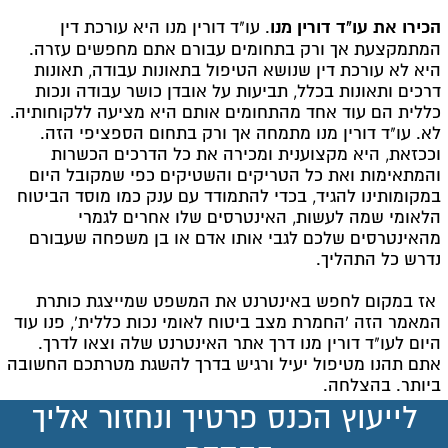
הכירו את עו"ד דורין מנו
. עו"ד דורין מנו היא עורכת דין
המתמקצעת אך ורק בתחומים עבורם אתם מחפשים עזרה.
היא לא עורכת דין שנושא הטיפול בתאונות עבודה, תאונות
דרכים ותאונות בכלל, תביעות על אובדן כושר עבודה ונכות
כללית הם עוד אחד מהתחומים אותם היא מציעה ללקוחותיה.
לא. עו"ד דורין מנו מתמחה אך ורק בתחום הספציפי הזה.
וככזאת, היא מקצוענית ומכירה את כל הדרכים הכשרות
והמתאימות ואת כל הטריקים והשטיקים כפי שמקובל היום
במקומותינו להגיד, בכדי להתמודד עם ענק כמו מוסד הביטוח
הלאומי שמה לעשות, האינטרסים שלו אחרים לגמרי
מהאינטרסים שלכם לגבי אותו אדם או בן משפחה שעבורם
נדרש כל התהליך.
אז במקום לחפש באינטרנט את המשפט שמייצגת כותרת
המאמר הזה 'החמרת מצב ביטוח לאומי נכות כללית', פנו עוד
היום לעו"ד דורין מנו דרך אתר האינטרנט שלה וצאו לדרך.
אתם תהנו מטיפול יעיל ורגיש בדרך להשגת מטרתכם החשובה
ביותר. בהצלחה.
לייעוץ הכנס פרטיך ונחזור אליך