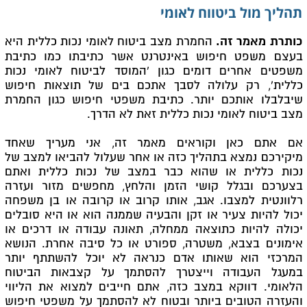
תהליך מול ביטווח לאומי
כותרת מאמר זה.
החמרת מצב ביטוח לאומי נכות כללית היא
בעצם משפט חיפוש באינטרנט אשר כתיבתו כמו כתיבת
משפטים אחרים דומים כגון 'המוסד לביטוח לאומי נכות
כללית', רק עלולה לסבך אתכם בים של תוצאות חיפוש
שיבלבלו אותכם יותר. כתיבת משפטי חיפוש כגון החמרת
מצב ביטוח לאומי נכות כללית זאת לא הדרך.
אם אתם כאן וקוראים מאמר זה, אני מעריך שאחד
מיקירכם נמצא בתהליך כזה או אחר שעלול להביאו למצב של
נכות כללית או שהוא כבר במצב של נכות כללית ואתם
בצערכם ובגלל קושי הזמן והלחץ, מחפשים מזור ועזרה
רלוונטית למצבו. אגב, אותו קרוב או קרובה או בן משפחה
יכול להיות צעיר או זקן והבעיה שממנה הוא או היא סובלים
יכולה להיות כתוצאה ממחלה, תאונה עבודה או דרכים או
אימונים בצבא, משטרה, ספורט או כל סיבה אחרת. הנושא
המרכזי הוא שאותו אדם כנראה לא יוכל להשתתף יותר
במעגל העבודה וייצטרך להסתמך על קצבאות הביטוח
הלאומי. דווקא במצב כזה, אתם חייבים למצוא את הליווי
והעזרה הטובים ביותר ובטוח לא להסתמך על משפטי חיפוש