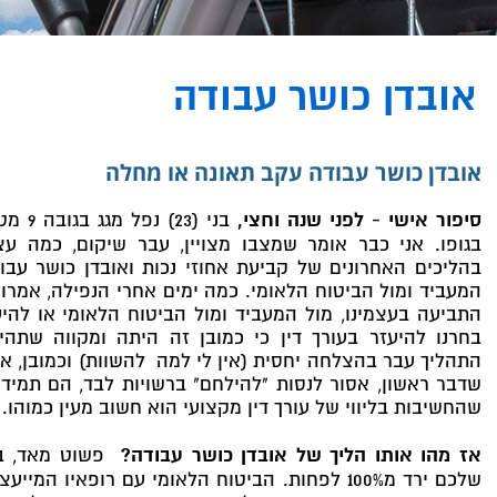
אובדן כושר עבודה
אובדן כושר עבודה עקב תאונה או מחלה
סיפור אישי - לפני שנה וחצי,
בני (
בגופו. אני כבר אומר שמצבו מצויין, עבר שיקום, כמה עצ
בהליכים האחרונים של קביעת אחוזי נכות ואובדן כושר עבו
המעביד ומול הביטוח הלאומי. כמה ימים אחרי הנפילה, אמרו 
התביעה בעצמינו, מול המעביד ומול הביטוח הלאומי או להיעז
בחרנו להיעזר בעורך דין כי כמובן זה היתה ומקווה שתה
התהליך עבר בהצלחה יחסית (אין לי למה להשוות) וכמובן, אני 
שדבר ראשון, אסור לנסות "להילחם" ברשויות לבד, הם תמיד 
שהחשיבות בליווי של עורך דין מקצועי הוא חשוב מעין כמוהו.
אז מהו אותו הליך של אובדן כושר עבודה?
פשוט מאד, בג
שלכם ירד מ100% לפחות. הביטוח הלאומי עם רופאיו 